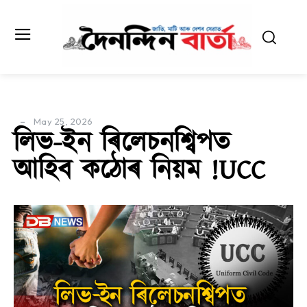
May 25, 2026
লিভ-ইন ৰিলেচনশ্বিপত
আহিব কঠোৰ নিয়ম !UCC