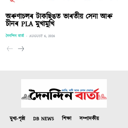
অৰুণাচলৰ টাকছিঙত ভাৰতীয় সেনা আৰু
চীনৰ PLA মুখামুখি
দৈনন্দিন বাৰ্তা
-
AUGUST 6, 2026
মুখ্য-পৃষ্ঠা
DB NEWS
শিক্ষা
সম্পাদকীয়