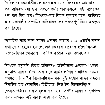
কৈছিল যে জনজাতীয় লোকসকলক UCC বিধেয়কৰ আওতাৰ
পৰা বাহিৰত ৰখা হ’ব। লগতে ধৰ্মীয় পৰম্পৰাকো এই বিধেয়কৰ
পৰা বাদ দিয়া হ’ব। বিধেয়কখনত বিয়াৰ ন্যূনতম বয়স, বহুবিবাহ
আৰু ছোৱালীৰ সম্পত্তিৰ অধিকাৰৰ দৰে গুৰুত্বপূৰ্ণ বিষয় অন্তৰ্ভুক্ত
কৰা হৈছে।
সামাজিক ন্যায় আৰু সমতা প্ৰদানৰ লক্ষ্যৰে UCC প্ৰৱৰ্তন কৰাৰ
কথা কোৱা হৈছে। ইফালে, এই বিধেয়ক প্ৰযোজ্য হ’লে লিভ-ইন
ৰিলেচনশ্বিপৰ ক্ষেত্ৰতো একাধিক কঠোৰ নিয়ম বলবৎ হ’ব।
বিধেয়ক অনুসৰি, বিবাহ অবিহনেও আইনীভাৱে একেলগে থকাৰ
অনুমতি থাকিব যদিও তাৰ বাবে মানিব লাগিব একাধিক নিয়ম।
প্ৰথমতে, লিভ-ইন ৰিলেচনশ্বিপত থকা দুই সংগীৰ মাজৰ এজনো
বিবাহিত হ’ব নোৱাৰিব। দ্বিতীয়তে, লিভ-ইন ৰিলেচনশ্বিপৰ
ক্ষেত্ৰত পঞ্জীয়ন বাধ্যতামূলক কৰা হ’ব। সংগীৰ অধিকাৰ সুৰক্ষিত
কৰাৰ লক্ষ্যৰে এই ব্যৱস্থা গ্ৰহণ কৰা হৈছে।