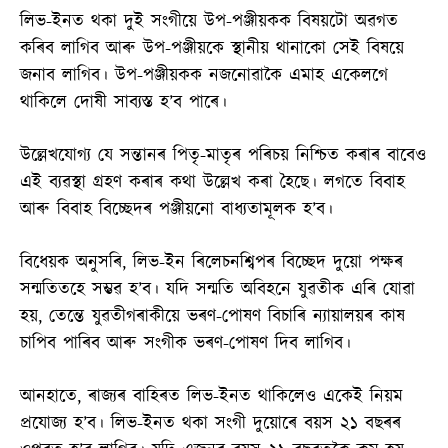
লিভ-ইনত থকা দুই সংগীয়ে উপ-পঞ্জীয়কক বিষয়টো অৱগত
কৰিব লাগিব আৰু উপ-পঞ্জীয়কে স্থানীয় থানাকো সেই বিষয়ে
জনাব লাগিব। উপ-পঞ্জীয়কক নজনোৱাকৈ এমাহ একেলগে
থাকিলে দোষী সাব্যস্ত হ’ব পাৰে।
উল্লেখযোগ্য যে সন্তানৰ পিতৃ-মাতৃৰ পৰিচয় নিশ্চিত কৰাৰ বাবেও
এই ব্যৱস্থা গ্ৰহণ কৰাৰ কথা উল্লেখ কৰা হৈছে। লগতে বিবাহ
আৰু বিবাহ বিচ্ছেদৰ পঞ্জীয়নো বাধ্যতামূলক হ’ব।
বিধেয়ক অনুসৰি, লিভ-ইন ৰিলেচনশ্বিপৰ বিচ্ছেদ দুয়ো পক্ষৰ
সন্মতিতহে সম্ভৱ হ’ব। যদি সন্মতি অবিহনে যুৱতীক এৰি যোৱা
হয়, তেন্তে যুৱতীগৰাকীয়ে ভৰণ-পোষণ বিচাৰি ন্যায়ালয়ৰ কাষ
চাপিব পাৰিব আৰু সংগীক ভৰণ-পোষণ দিব লাগিব।
আনহাতে, ৰাজ্যৰ বাহিৰত লিভ-ইনত থাকিলেও একেই নিয়ম
প্ৰযোজ্য হ’ব। লিভ-ইনত থকা সংগী দুয়োৰে বয়স ২১ বছৰৰ