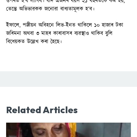
ওপৰত হ’ব লাগিব। যদি এজনৰ বয়স ২১ বছৰতকৈ কম হয়,
তেন্তে অভিভাৱকক জনোৱা বাধ্যতামূলক হ’ব।
ইফালে, পঞ্জীয়ন অবিহনে লিভ-ইনত থাকিলে ১০ হাজাৰ টকা
জৰিমনা অথবা ৩ মাহৰ কাৰাবাসৰ ব্যৱস্থাও থাকিব বুলি
বিধেয়কত উল্লেখ কৰা হৈছে।
Related Articles