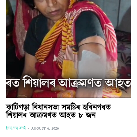
কাটিগড়া বিধানসভা সমষ্টিৰ হৰিনগৰত
শিয়ালৰ আক্ৰমণত আহত ৮ জন
দৈনন্দিন বাৰ্তা
-
AUGUST 6, 2026