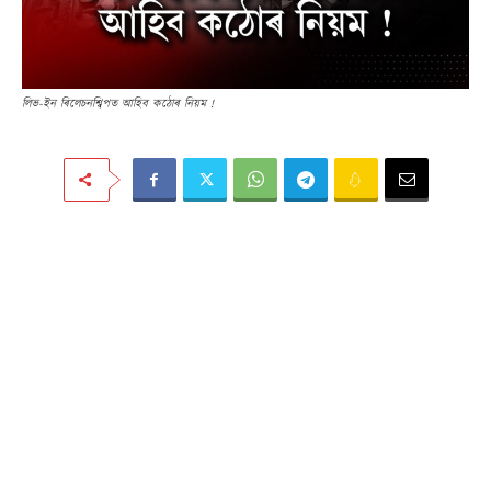
লিভ-ইন ৰিলেচনশ্বিপত আহিব কঠোৰ নিয়ম !