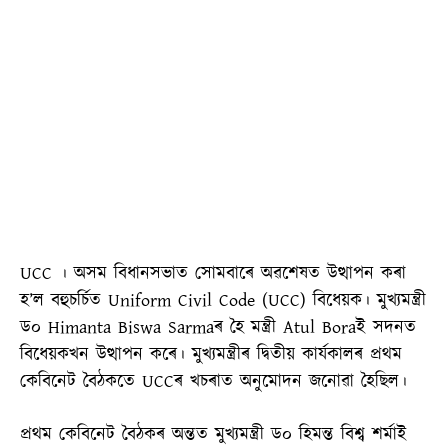
UCC । অসম বিধানসভাত সোমবাৰে অৱশেষত উত্থাপন কৰা
হ’ল বহুচৰ্চিত Uniform Civil Code (UCC) বিধেয়ক। মুখ্যমন্ত্ৰী
ড০ Himanta Biswa Sarmaৰ হৈ মন্ত্ৰী Atul Boraই সদনত
বিধেয়কখন উত্থাপন কৰে। মুখ্যমন্ত্ৰীৰ দ্বিতীয় কাৰ্যকালৰ প্ৰথম
কেবিনেট বৈঠকতে UCCৰ খচৰাত অনুমোদন জনোৱা হৈছিল।
প্ৰথম কেবিনেট বৈঠকৰ অন্তত মুখ্যমন্ত্ৰী ড০ হিমন্ত বিশ্ব শৰ্মাই