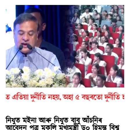
নিযুত মইনা আৰু নিযুত বাবু আঁচনিৰ
আবেদন পত্ৰ মুকলি মুখ্যমন্ত্ৰী ড০ হিমন্ত বিশ্ব