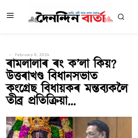
February 8, 2024
ৰামলালাৰ ৰং ক’লা কিয়?
উত্তৰাখণ্ড বিধানসভাত
কংগ্ৰেছ বিধায়কৰ মন্তব্যকলৈ
তীব্ৰ প্ৰতিক্ৰিয়া…