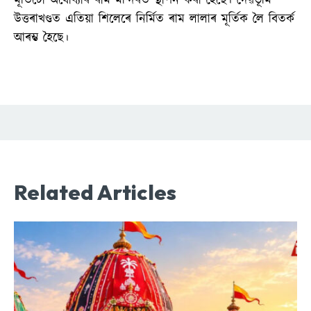
মূৰ্তিটো অযোধ্যাৰ ৰাম মন্দিৰত স্থাপন কৰা হৈছে। দেৱভূমি
উত্তৰাখণ্ডত এতিয়া শিলেৰে নিৰ্মিত ৰাম লালাৰ মূৰ্তিক লৈ বিতৰ্ক
আৰম্ভ হৈছে।
Related Articles