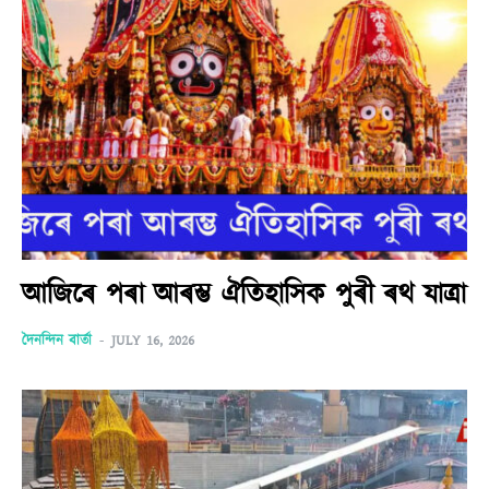
আজিৰে পৰা আৰম্ভ ঐতিহাসিক পুৰী ৰথ যাত্ৰা
দৈনন্দিন বাৰ্তা
-
JULY 16, 2026