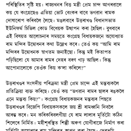
পৰিস্থিতিৰ সৃষ্টি হয়। ৰাজ্যখনৰ বিত্ত মন্ত্ৰী প্ৰেম চান্দ আগৰৱালে
কয় যে কংগ্ৰেছেও এতিয়া ভোট বেংকৰ বাবে ভগৱান ৰামক
দোষাৰোপ কৰিবলৈ লৈছে। মঙলবাৰে উত্তৰাখণ্ড বিধানসভাত
ইউনিফৰ্ম চিভিল কোড বিধেয়ক উত্থাপন কৰা হৈছিল। বুধবাৰে
এই বিষয়ত আলোচনাৰ সময়তে কংগ্ৰেছ বিধায়কজনে অযোধ্যাত
ৰাম মন্দিৰ উদ্বোধনৰ কথা উল্লেখ কৰে। তেওঁ কয় “আমি ৰাম
মন্দিৰৰ উদ্বোধনক স্বাগতম জনাইছো। কিন্তু মই কিতাপত
পঢ়িছিলো যে আমাৰ ৰামৰ দেহৰ বৰণ গাঢ় আছিল। কিন্তু
আপোনালোকে তেওঁক কিয় ক’লা কৰিলে?”
উত্তৰাখণ্ডৰ সংসদীয় পৰিক্ৰমা মন্ত্ৰী প্ৰেম চান্দে এই মন্তব্যকলৈ
প্ৰতিক্ৰিয়া ব্যক্ত কৰিছে। তেওঁ কয় “ভগৱান ৰামৰ ছালৰ ৰঙকলৈ
এনে মন্তব্য কিয়?”। কংগ্ৰেছ বিধায়কজনৰ মন্তব্যৰ পিছতে
উত্তৰাখণ্ডৰ বিজেপি বিধায়কসকলে জয় শ্ৰী ৰামধ্বনি দিবলৈ
আৰম্ভ কৰে। মন কৰিকৰিবলগীয়া যে ৰাম লালাৰ মূৰ্তিটো কঠিন
শিলেৰে নিৰ্মিত। মহীশূৰস্থিত শিল্পী অৰুণ যোগীৰাজে নিৰ্মাণ কৰা