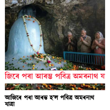
আজিৰে পৰা আৰম্ভ হ’ল পবিত্ৰ অমৰনাথ
যাত্ৰা