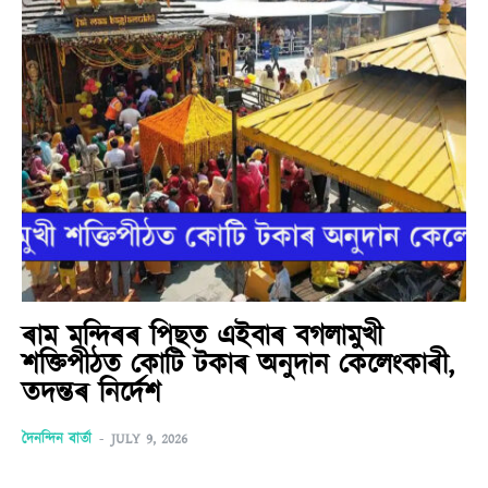
ৰাম মন্দিৰৰ পিছত এইবাৰ বগলামুখী
শক্তিপীঠত কোটি টকাৰ অনুদান কেলেংকাৰী,
তদন্তৰ নিৰ্দেশ
দৈনন্দিন বাৰ্তা
-
JULY 9, 2026