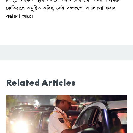
টি-২০ বিশ্বকাপ স্থগিত হ’লে এই সংস্কৰণটো পৰৱৰ্তী সময়ত
কেতিয়ালৈ অনুষ্ঠিত কৰিব, সেই সন্দৰ্ভতো আলোচনা কৰাৰ
সম্ভাৱনা আছে৷
Related Articles