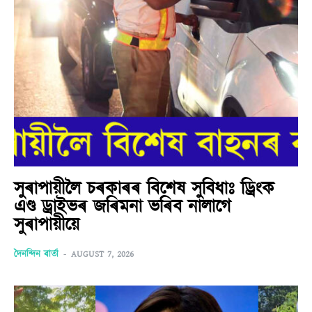
সুৰাপায়ীলৈ চৰকাৰৰ বিশেষ সুবিধাঃ ড্ৰিংক
এণ্ড ড্ৰাইভৰ জৰিমনা ভৰিব নালাগে
সুৰাপায়ীয়ে
দৈনন্দিন বাৰ্তা
-
AUGUST 7, 2026