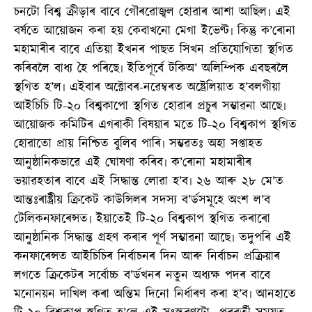
চনটো বিশ্ব ক্ৰীড়াৰ বাবে গৌৰৱোজ্বল হোৱাৰ আশা আছিল৷ এই
বৰ্ষতে আয়োজন কৰা হয় কেবাখনো মেগা ইভেণ্ট৷ কিন্তু ক’ৰোনা
মহামাৰীৰ বাবে এতিয়া ইখনৰ পাছত সিখন প্ৰতিযোগিতা স্থগিত
কৰিবলৈ বাধ্য হৈ পৰিছে৷ ইতিপূৰ্বে টকিঅ’ অলিম্পিক এবছৰলৈ
স্থগিত হ’ল৷ এইবাৰ অক্টোবৰ-নৱেম্বৰত অষ্ট্ৰেলিয়াত হ’বলগীয়া
আইচিচি টি-২০ বিশ্বকাপো স্থগিত হোৱাৰ প্ৰচুৰ সম্ভাৱনা আছে৷
আয়োজক কমিটিৰ এগৰাকী বিষয়াৰ মতে টি-২০ বিশ্বকাপ স্থগিত
হোৱাতো প্ৰায় নিশ্চিত বুলিব পাৰি৷ সম্ভৱতঃ অহা সপ্তাহত
আনুষ্ঠানিকভাৱে এই ঘোষণা কৰিব৷ ক’ৰোনা মহামাৰীৰ
ভয়াৱহতাৰ বাবে এই সিদ্ধান্ত লোৱা হ’ব৷ ২৬ আৰু ২৮ মে’ত
আন্তঃৰাষ্ট্ৰীয় ক্ৰিকেট কাউন্সিলৰ সদস্য ব’ৰ্ডসমূহে অংশ ল’ব
টেলিকনফাৰেন্সত৷ ইয়াতেই টি-২০ বিশ্বকাপ স্থগিত কৰাৰো
আনুষ্ঠানিক সিদ্ধান্ত গ্ৰহণ কৰাৰ পূৰ্ণ সম্ভাৱনা আছে৷ তদুপৰি এই
কনফাৰেন্সত আইচিচিৰ নিৰ্বাচনৰ দিন আৰু নিৰ্বাচন প্ৰক্ৰিয়াৰ
লগতে ক্ৰিকেটৰ সৰ্বোচ্চ ব’ৰ্ডখনৰ নতুন অধ্যক্ষ পদৰ বাবে
মনোনয়ন দাখিল কৰা অন্তিম দিনো নিৰ্ধাৰণ কৰা হ’ব৷ আনহাতে