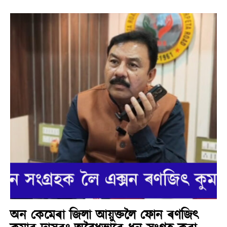
অন কেমেৰা জিলা আয়ুক্তলৈ ফোন ৰণজিৎ