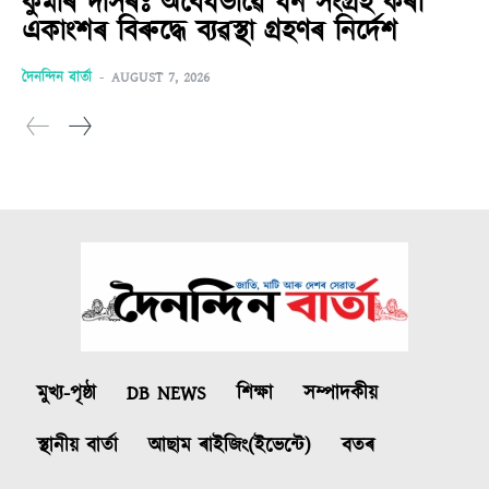
কুমাৰ দাসৰঃ অবৈধভাৱে ধন সংগ্ৰহ কৰা
একাংশৰ বিৰুদ্ধে ব্যৱস্থা গ্ৰহণৰ নিৰ্দেশ
দৈনন্দিন বাৰ্তা
-
AUGUST 7, 2026
মুখ্য-পৃষ্ঠা
DB NEWS
শিক্ষা
সম্পাদকীয়
স্থানীয় বাৰ্তা
আছাম ৰাইজিং(ইভেন্টে)
বতৰ