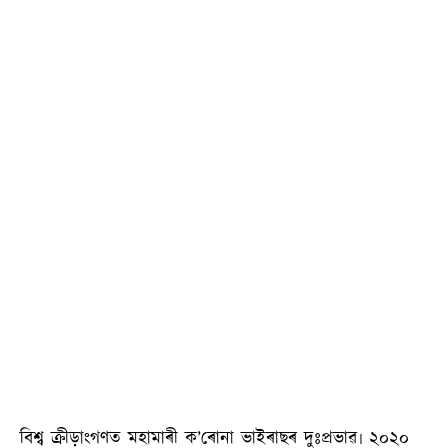
বিশ্ব ক্ৰীড়াংগণত মহামাৰী ক’ৰোনা ভাইৰাছৰ দুঃপ্ৰভাৱ৷ ২০২০