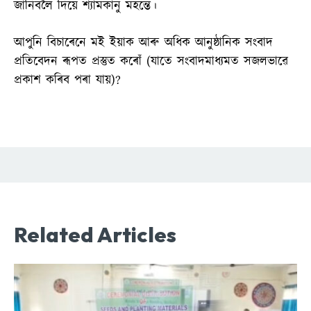
জানিবলৈ দিয়ে শ্যামকানু মহন্তে।
আপুনি বিচাৰেনে মই ইয়াক আৰু অধিক আনুষ্ঠানিক সংবাদ
প্ৰতিবেদন ৰূপত প্ৰস্তুত কৰোঁ (যাতে সংবাদমাধ্যমত সজলভাৱে
প্ৰকাশ কৰিব পৰা যায়)?
Related Articles