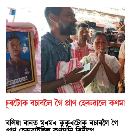
বলিয়া বানত মৰমৰ কুকুৰটোক বচাবলৈ গৈ