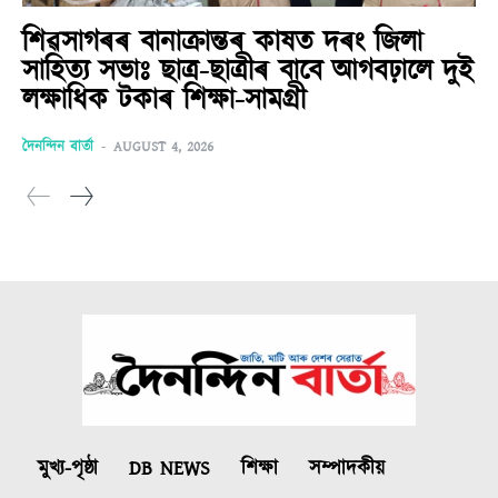
শিৱসাগৰৰ বানাক্ৰান্তৰ কাষত দৰং জিলা
সাহিত্য সভাঃ ছাত্ৰ-ছাত্ৰীৰ বাবে আগবঢ়ালে দুই
লক্ষাধিক টকাৰ শিক্ষা-সামগ্ৰী
দৈনন্দিন বাৰ্তা
-
AUGUST 4, 2026
মুখ্য-পৃষ্ঠা
DB NEWS
শিক্ষা
সম্পাদকীয়