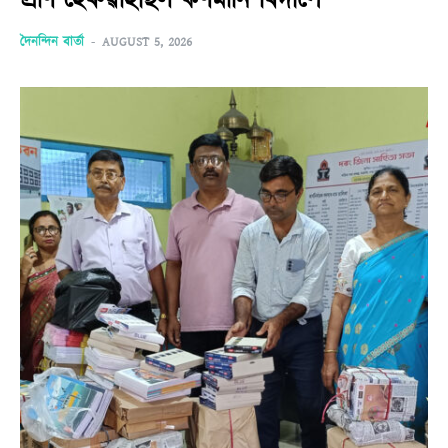
প্ৰাণ হেৰুৱাইছিল কণমানি ৰিদীপে
দৈনন্দিন বাৰ্তা
-
AUGUST 5, 2026