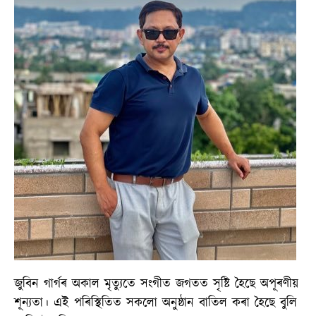
জুবিন গাৰ্গৰ অকাল মৃত্যুতে সংগীত জগতত সৃষ্টি হৈছে অপূৰণীয়
শূন্যতা। এই পৰিস্থিতিত সকলো অনুষ্ঠান বাতিল কৰা হৈছে বুলি