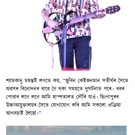
শ্যামকানু মহন্তই লগতে কয়, ‘‘জুবিন কেইজনমান সতীৰ্থৰ সৈতে
অৱসৰ বিনোদনৰ বাবে গৈ থকা সময়তে দুঘৰ্টনাত পৰে। খবৰ
পোৱাৰ লগে লগে আমি হাস্পতালত দৌৰি যাওঁ। ছিংগাপুৰৰ
উচ্চাআয়ুক্তালয়ৰ সৈতে যোগাযোগ কৰি আমি সকলো প্ৰক্ৰিয়া
আগবঢ়াই লৈছোঁ।’’