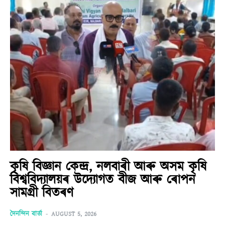
কৃষি বিজ্ঞান কেন্দ্ৰ, নলবাৰী আৰু অসম কৃষি
বিশ্ববিদ্যালয়ৰ উদ্যোগত বীজ আৰু ৰোপন
সামগ্ৰী বিতৰণ
দৈনন্দিন বাৰ্তা
-
AUGUST 5, 2026