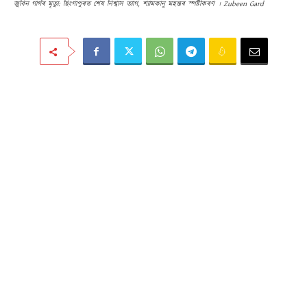
জুবিন গাৰ্গৰ মৃত্যু: ছিংগাপুৰত শেষ নিশ্বাস ত্যাগ, শ্যামকানু মহন্তৰ স্পষ্টীকৰণ । Zubeen Gard