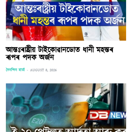
আন্তঃৰাষ্ট্ৰীয় টাইকোৱানডোত ধানী মহন্তৰ
ৰূপৰ পদক অৰ্জন
দৈনন্দিন বাৰ্তা
-
AUGUST 8, 2026