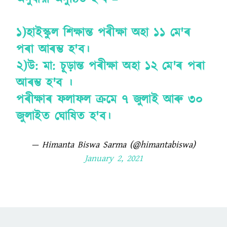
১)হাইস্কুল শিক্ষান্ত পৰীক্ষা অহা ১১ মে'ৰ
পৰা আৰম্ভ হ'ব।
২)উ: মা: চূড়ান্ত পৰীক্ষা অহা ১২ মে'ৰ পৰা
আৰম্ভ হ'ব ।
পৰীক্ষাৰ ফলাফল ক্ৰমে ৭ জুলাই আৰু ৩০
জুলাইত ঘোষিত হ'ব।
— Himanta Biswa Sarma (@himantabiswa)
January 2, 2021