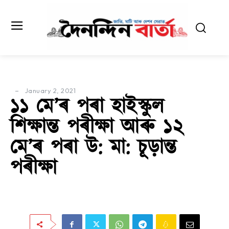
January 2, 2021
১১ মে’ৰ পৰা হাইস্কুল
শিক্ষান্ত পৰীক্ষা আৰু ১২
মে’ৰ পৰা উ: মা: চূড়ান্ত
পৰীক্ষা