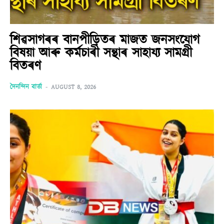
শিৱসাগৰৰ বানপীড়িতৰ মাজত জনসংযোগ
বিষয়া আৰু কৰ্মচাৰী সন্থাৰ সাহায্য সামগ্ৰী
বিতৰণ
দৈনন্দিন বাৰ্তা
-
AUGUST 8, 2026