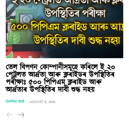
তেল বিপণন কোম্পানীসমূহে কৰিলে ই ২০
পেট্ৰলত আৰ্দ্ৰতা আৰু ক্লৰাইডৰ উপস্থিতিৰ
পৰীক্ষাঃ ৫০০ পিপিএম ক্লৰাইড আৰু
আৰ্দ্ৰতাৰ উপস্থিতিৰ দাবী শুদ্ধ নহয়
দৈনন্দিন বাৰ্তা
-
AUGUST 8, 2026