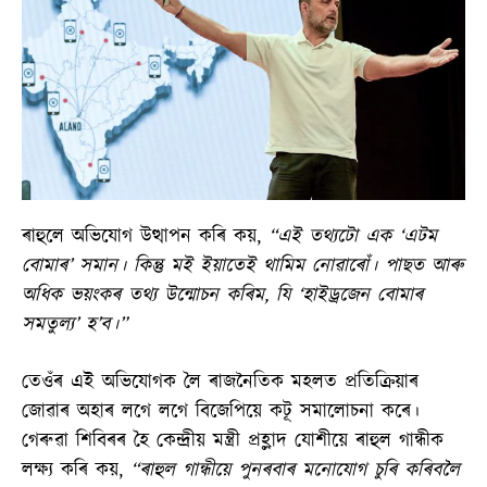
ৰাহুলে অভিযোগ উত্থাপন কৰি কয়,
“এই তথ্যটো এক ‘এটম
বোমাৰ’ সমান। কিন্তু মই ইয়াতেই থামিম নোৱাৰোঁ। পাছত আৰু
অধিক ভয়ংকৰ তথ্য উন্মোচন কৰিম, যি ‘হাইড্ৰজেন বোমাৰ
সমতুল্য’ হ’ব।”
তেওঁৰ এই অভিযোগক লৈ ৰাজনৈতিক মহলত প্ৰতিক্ৰিয়াৰ
জোৱাৰ অহাৰ লগে লগে বিজেপিয়ে কটূ সমালোচনা কৰে।
গেৰুৱা শিবিৰৰ হৈ কেন্দ্ৰীয় মন্ত্ৰী প্ৰহ্লাদ যোশীয়ে ৰাহুল গান্ধীক
লক্ষ্য কৰি কয়,
“ৰাহুল গান্ধীয়ে পুনৰবাৰ মনোযোগ চুৰি কৰিবলৈ