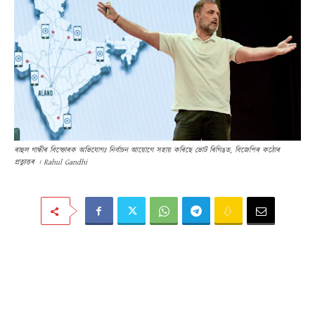
ৰাহুল গান্ধীৰ বিস্ফোৰক অভিযোগঃ নিৰ্বাচন আয়োগে সহায় কৰিছে ভোট ৰিগিঙত, বিজেপিৰ কঠোৰ
প্ৰত্যুত্তৰ । Rahul Gandhi