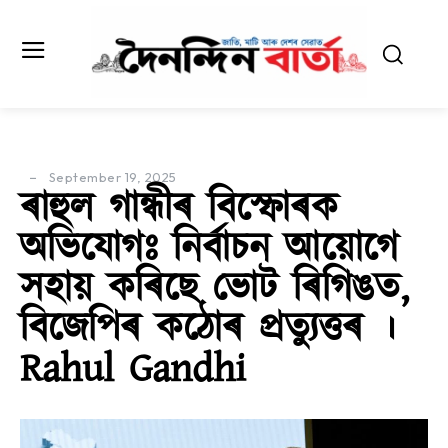
September 19, 2025
ৰাহুল গান্ধীৰ বিস্ফোৰক
অভিযোগঃ নিৰ্বাচন আয়োগে
সহায় কৰিছে ভোট ৰিগিঙত,
বিজেপিৰ কঠোৰ প্ৰত্যুত্তৰ ।
Rahul Gandhi