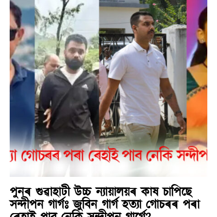
পুনৰ গুৱাহাটী উচ্চ ন্যায়ালয়ৰ কাষ চাপিছে
সন্দীপন গাৰ্গঃ জুবিন গাৰ্গ হত্যা গোচৰৰ পৰা