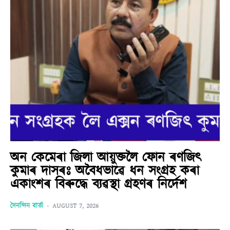
অন কেমেৰা জিলা আয়ুক্তলৈ ফোন ৰণজিৎ
কুমাৰ দাসৰঃ অবৈধভাৱে ধন সংগ্ৰহ কৰা
একাংশৰ বিৰুদ্ধে ব্যৱস্থা গ্ৰহণৰ নিৰ্দেশ
দৈনন্দিন বাৰ্তা
-
AUGUST 7, 2026