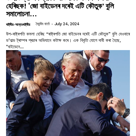
হেৰিছক! ‘জো বাইডেনৰ দৰেই এটি কৌতুক’ বুলি
সমালোচনা…
দৈনন্দিন বাৰ্তা
-
July 24, 2024
ৰাষ্ট্ৰীয়-আন্তঃৰাষ্ট্ৰীয়
উপ-ৰাষ্ট্ৰপতি কমলা হেৰিছ “ৰাষ্ট্ৰপতি জো বাইডেনৰ দৰেই এটি কৌতুক” বুলি দেওবাৰে
ড’নাল্ড ট্ৰাম্পৰ প্ৰচাৰ অভিযানে কটাক্ষ কৰে। এক বিবৃতি যোগে দাবী কৰা হৈছে,
"বাইডেনে...