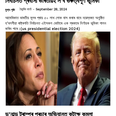
নিৰ্বাচনত প্ৰবাসী ভাৰতীয়ই ল’ব গুৰুত্বপূৰ্ণ ভূমিকা
দৈনন্দিন বাৰ্তা
-
September 28, 2024
মুখ্য-পৃষ্ঠা
আমেৰিকাত ভাৰতীয় মূলৰ প্ৰায় ৫০ লাখ লোক বাস কৰাৰ বাবে নৱেম্বৰত অনুষ্ঠিত
হ’বলগীয়া ৰাষ্ট্ৰপতি নিৰ্বাচনত এইসকল ভোটাৰে এক প্ৰকাৰে নিৰ্ণায়ক ভূমিকা পালন
কৰিব পাৰে।(us presidential election 2024)
ড’নাল্ড ট্ৰাম্পৰ প্ৰচাৰ অভিযানত কটাক্ষ কমলা