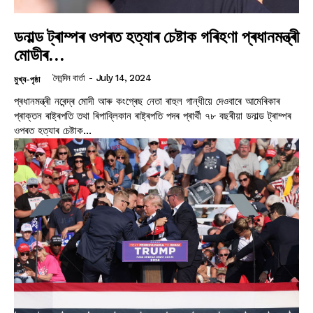
ডনাল্ড ট্ৰাম্পৰ ওপৰত হত্যাৰ চেষ্টাক গৰিহণা প্ৰধানমন্ত্ৰী
মোডীৰ…
দৈনন্দিন বাৰ্তা
-
July 14, 2024
মুখ্য-পৃষ্ঠা
প্ৰধানমন্ত্ৰী নৰেন্দ্ৰ মোদী আৰু কংগ্ৰেছ নেতা ৰাহুল গান্ধীয়ে দেওবাৰে আমেৰিকাৰ
প্ৰাক্তন ৰাষ্ট্ৰপতি তথা ৰিপাব্লিকান ৰাষ্ট্ৰপতি পদৰ প্ৰাৰ্থী ৭৮ বছৰীয়া ডনাল্ড ট্ৰাম্পৰ
ওপৰত হত্যাৰ চেষ্টাক...