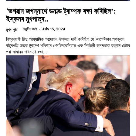
‘ভগৱান জগন্নাথে ডনাল্ড ট্ৰাম্পক ৰক্ষা কৰিছিল’:
ইস্কনৰ মুখপাত্ৰ..
দৈনন্দিন বাৰ্তা
-
July 15, 2024
মুখ্য-পৃষ্ঠা
বিশ্বব্যাপী হিন্দু আধ্যাত্মিক আন্দোলন ইস্কনে দাবী কৰিছিল যে আমেৰিকাৰ প্ৰাক্তন
ৰাষ্ট্ৰপতি ডনাল্ড ট্ৰাম্পে শনিবাৰে পেনচিলভেনিয়াত এক নিৰ্বাচনী জনসভাত হত্যাৰ চেষ্টাৰ
পৰা সামান্য পৰিমাণে ৰক্ষা...