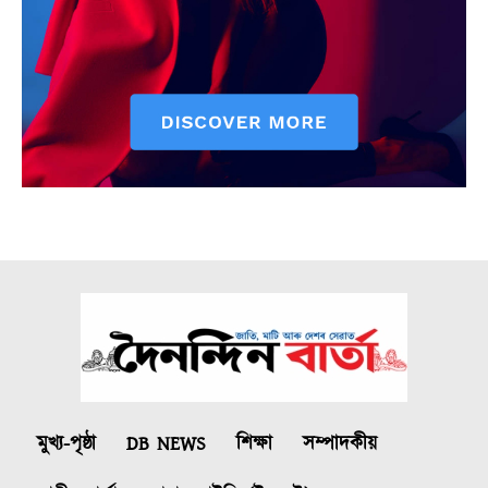
মুখ্য-পৃষ্ঠা
DB NEWS
শিক্ষা
সম্পাদকীয়