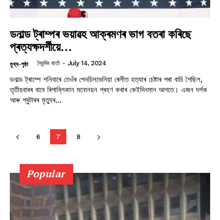
ডনাল্ড ট্ৰাম্পৰ ভয়াৱহ আক্ৰমণৰ ভাগ বতৰা কৰিছে
প্ৰত্যক্ষদৰ্শীয়ে…
দৈনন্দিন বাৰ্তা
-
July 14, 2024
মুখ্য-পৃষ্ঠা
ডনাল্ড ট্ৰাম্পে শনিবাৰে তেওঁৰ পেনচিলভেনিয়া ৰেলীত হত্যাৰ চেষ্টাৰ পৰা বাচি গৈছিল,
তৃতীয়বাৰৰ বাবে ৰিপাব্লিকান মনোনয়ন গ্ৰহণ কৰাৰ কেইদিনমান আগতে। এজন দৰ্শক
আৰু শ্বুটাৰৰ মৃত্যুৰ...
6
7
8
Popular