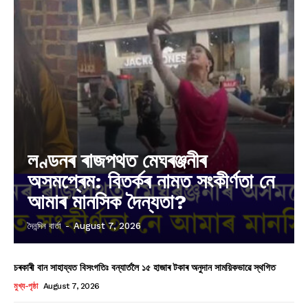
লণ্ডনৰ ৰাজপথত মেঘৰঞ্জনীৰ
অসমপ্ৰেম: বিতৰ্কৰ নামত সংকীৰ্ণতা নে
আমাৰ মানসিক দৈন্যতা?
দৈনন্দিন বাৰ্তা
-
August 7, 2026
চৰকাৰী বান সাহায্যত বিসংগতিঃ বন্যাৰ্তলৈ ১৫ হাজাৰ টকাৰ অনুদান সাময়িকভাৱে স্থগিত
মুখ্য-পৃষ্ঠা
August 7, 2026