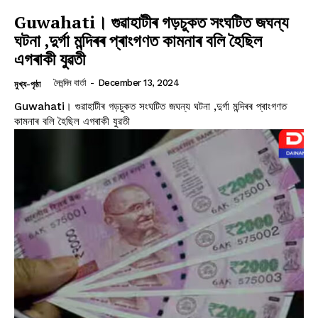
Guwahati। গুৱাহাটীৰ গড়চুকত সংঘটিত জঘন্য
ঘটনা ,দুৰ্গা মন্দিৰৰ প্ৰাংগণত কামনাৰ বলি হৈছিল
এগৰাকী যুৱতী
দৈনন্দিন বাৰ্তা
-
December 13, 2024
মুখ্য-পৃষ্ঠা
Guwahati। গুৱাহাটীৰ গড়চুকত সংঘটিত জঘন্য ঘটনা ,দুৰ্গা মন্দিৰৰ প্ৰাংগণত
কামনাৰ বলি হৈছিল এগৰাকী যুৱতী