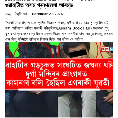
গুৱাহাটীত অসম গ্ৰন্থমেলা আৰম্ভ
দৈনন্দিন বাৰ্তা
-
December 27, 2024
অসম
“অসমীয়া ভাষাৰ যে এক স্বকীয় ইতিহাস আছে, এই ভাষা যে অতি সু-প্ৰাচীন এই
কথা প্ৰতিপন্ন কৰিলে ধ্ৰুপদী স্বীকৃতিয়ে৷(Assam Book Fair) মহাৰাজা পৃথু,
কুমাৰ ভাস্কৰ বৰ্মনৰ প্ৰাচীন কামৰূপৰ ইতিহাসেৰে অসমীয়া ভাষা সমৃদ্ধ৷ কিন্তু কামৰূপ
যেন কিছু পৰিমাণে ইতিহাস বিচাৰৰ দিশৰ পৰা বঞ্চিত হৈ আছিল৷