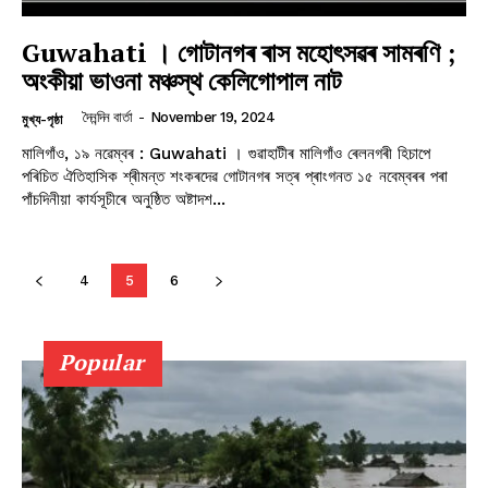
Guwahati । গোটানগৰ ৰাস মহোৎসৱৰ সামৰণি ;
অংকীয়া ভাওনা মঞ্চস্থ কেলিগোপাল নাট
দৈনন্দিন বাৰ্তা
-
November 19, 2024
মুখ্য-পৃষ্ঠা
মালিগাঁও, ১৯ নৱেম্বৰ : Guwahati । গুৱাহাটীৰ মালিগাঁও ৰেলনগৰী হিচাপে
পৰিচিত ঐতিহাসিক শ্ৰীমন্ত শংকৰদেৱ গোটানগৰ সত্ৰ প্ৰাংগনত ১৫ নবেম্বৰৰ পৰা
পাঁচদিনীয়া কাৰ্যসূচীৰে অনুষ্ঠিত অষ্টাদশ...
4
5
6
Popular