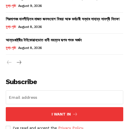
মুখ্য-পৃষ্ঠা
August 9, 2026
শিৱসাগৰৰ বানপীড়িতৰ মাজত জনসংযোগ বিষয়া আৰু কৰ্মচাৰী সন্থাৰ সাহায্য সামগ্ৰী বিতৰণ
মুখ্য-পৃষ্ঠা
August 8, 2026
আন্তঃৰাষ্ট্ৰীয় টাইকোৱানডোত ধানী মহন্তৰ ৰূপৰ পদক অৰ্জন
মুখ্য-পৃষ্ঠা
August 8, 2026
Subscribe
I WANT IN
I've read and accept the
Privacy Policy
.