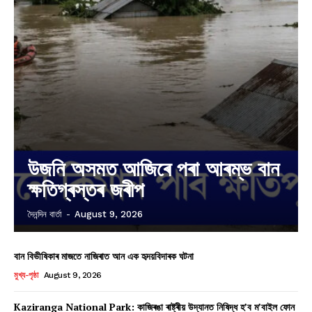
উজনি অসমত আজিৰে পৰা আৰম্ভ বান
ক্ষতিগ্ৰস্তৰ জৰীপ
দৈনন্দিন বাৰ্তা
-
August 9, 2026
বান বিভীষিকাৰ মাজতে নাজিৰাত আন এক হৃদয়বিদাৰক ঘটনা
মুখ্য-পৃষ্ঠা
August 9, 2026
Kaziranga National Park: কাজিৰঙা ৰাষ্ট্ৰীয় উদ্যানত নিষিদ্ধ হ’ব ম’বাইল ফোন