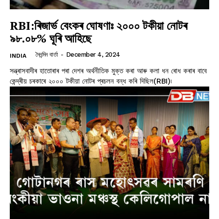
RBI:ৰিজাৰ্ভ বেংকৰ ঘোষণাঃ ২০০০ টকীয়া নোটৰ
৯৮.০৮% ঘূৰি আহিছে
দৈনন্দিন বাৰ্তা
-
December 4, 2024
INDIA
সন্ত্ৰাসবাদীৰ হাতোৰাৰ পৰা দেশৰ অৰ্থনীতিক মুক্ত কৰা আৰু কলা ধন ৰোধ কৰাৰ বাবে
কেন্দ্ৰীয় চৰকাৰে ২০০০ টকীয়া নোটৰ প্ৰচলন বন্ধ কৰি দিছিল(RBI)৷