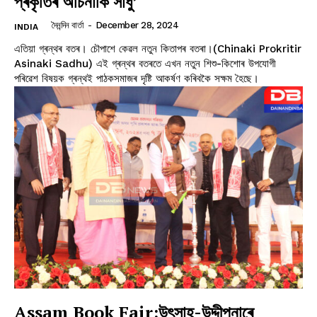
প্ৰকৃতিৰ অচিনাকি সাধু’
দৈনন্দিন বাৰ্তা
-
December 28, 2024
INDIA
এতিয়া গ্ৰন্থৰ বতৰ। চৌপাশে কেৱল নতুন কিতাপৰ বতৰা।(Chinaki Prokritir
Asinaki Sadhu) এই গ্ৰন্থৰ বতৰতে এখন নতুন শিশু-কিশোৰ উপযোগী
পৰিৱেশ বিষয়ক গ্ৰন্থই পাঠকসমাজৰ দৃষ্টি আকৰ্ষণ কৰিবকৈ সক্ষম হৈছে।
Assam Book Fair:উৎসাহ-উদ্দীপনাৰে