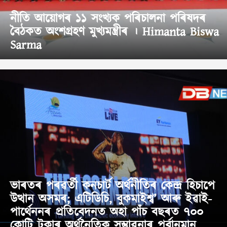
নীতি আয়োগৰ ১১ সংখ্যক পৰিচালনা পৰিষদৰ
বৈঠকত অংশগ্ৰহণ মুখ্যমন্ত্ৰীৰ । Himanta Biswa
Sarma
ভাৰতৰ পৰৱৰ্তী কনচাৰ্ট অৰ্থনীতিৰ কেন্দ্ৰ হিচাপে
উত্থান অসমৰ; এটিডিচি, বুকমাইশ্ব’ আৰু ইৱাই-
পাৰ্থেননৰ প্ৰতিবেদনত অহা পাঁচ বছৰত ৭০০
কোটি টকাৰ অৰ্থনৈতিক সম্ভাৱনাৰ পূৰ্বানুমান