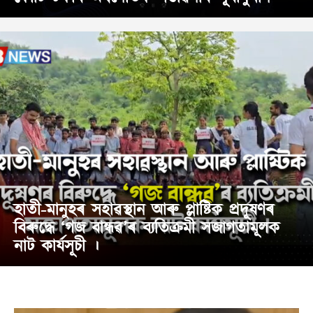
হাতী-মানুহৰ সহাৱস্থান আৰু প্লাষ্টিক প্ৰদূষণৰ
বিৰুদ্ধে ‘গজ বান্ধৱ’ৰ ব্যতিক্ৰমী সজাগতামূলক
নাট কাৰ্যসূচী ।