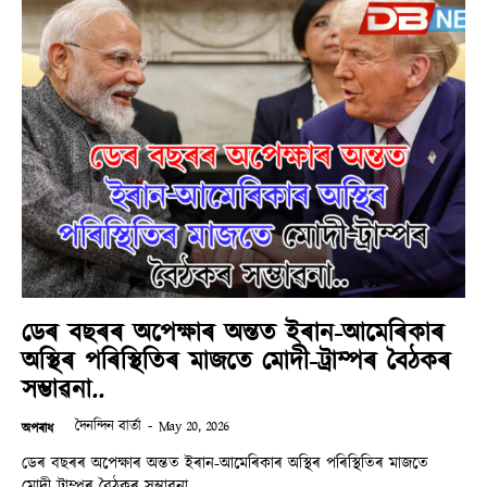
ডেৰ বছৰৰ অপেক্ষাৰ অন্তত ইৰান-আমেৰিকাৰ
অস্থিৰ পৰিস্থিতিৰ মাজতে মোদী-ট্ৰাম্পৰ বৈঠকৰ
সম্ভাৱনা..
দৈনন্দিন বাৰ্তা
-
May 20, 2026
অপৰাধ
ডেৰ বছৰৰ অপেক্ষাৰ অন্তত ইৰান-আমেৰিকাৰ অস্থিৰ পৰিস্থিতিৰ মাজতে
মোদী-ট্ৰাম্পৰ বৈঠকৰ সম্ভাৱনা..