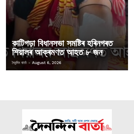
কাটিগড়া বিধানসভা সমষ্টিৰ হৰিনগৰত
শিয়ালৰ আক্ৰমণত আহত ৮ জন
দৈনন্দিন বাৰ্তা
-
August 6, 2026