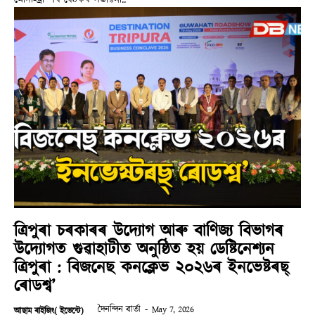
ত্ৰিপুৰা চৰকাৰৰ উদ্যোগ আৰু বাণিজ্য বিভাগৰ
উদ্যোগত গুৱাহাটীত অনুষ্ঠিত হয় ডেষ্টিনেশ্যন
ত্ৰিপুৰা : বিজনেছ কনক্লেভ ২০২৬ৰ ইনভেষ্টৰছ্
ৰোডশ্ব’
দৈনন্দিন বাৰ্তা
-
May 7, 2026
আছাম ৰাইজিং( ইভেন্টে)