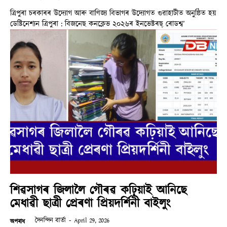
ত্ৰিপুৰা চৰকাৰৰ উদ্যোগ আৰু বাণিজ্য বিভাগৰ উদ্যোগত গুৱাহাটীত অনুষ্ঠিত হয়
ডেষ্টিনেশ্যন ত্ৰিপুৰা : বিজনেছ কনক্লেভ ২০২৬ৰ ইনভেষ্টৰছ্ ৰোডশ্ব’
শিৱসাগৰ জিলালৈ গৌৰৱ কঢ়িয়াই আনিছে
মেধাৱী ছাত্ৰী প্ৰেৰণা প্ৰিয়দৰ্শিনী বাইলুং
দৈনন্দিন বাৰ্তা
-
April 29, 2026
অপৰাধ