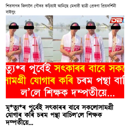
শিৱসাগৰ জিলালৈ গৌৰৱ কঢ়িয়াই আনিছে মেধাৱী ছাত্ৰী প্ৰেৰণা প্ৰিয়দৰ্শিনী
বাইলুং
মৃ*ত্যু*ৰ পূৰ্বেই সৎকাৰৰ বাবে সকলোসামগ্ৰী
যোগাৰ কৰি চৰম পন্থা বাচিল’লে শিক্ষক
দম্পতীয়ে…