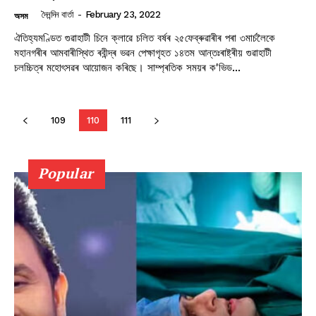
দৈনন্দিন বাৰ্তা
-
February 23, 2022
অসম
ঐতিহ্যমণ্ডিত গুৱাহাটী চিনে ক্লাৱে চলিত বৰ্ষৰ ২৫ফেব্ৰুৱাৰীৰ পৰা ৩মাৰ্চলৈকে
মহানগৰীৰ আমবাৰীস্থিত ৰবীন্দ্ৰ ভৱন পেক্ষাগৃহত ১৪তম আন্তঃৰাষ্ট্ৰীয় গুৱাহাটী
চলচ্চিত্ৰ মহোৎসৱৰ আয়োজন কৰিছে। সাম্প্ৰতিক সময়ৰ ক'ভিড...
109
110
111
Popular