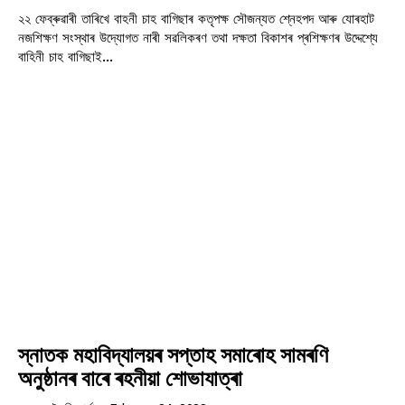
২২ ফেব্ৰুৱাৰী তাৰিখে বাহনী চাহ বাগিছাৰ কতৃপক্ষ সৌজন্যত শ্নেহপদ আৰু যোৰহাট
নজশিক্ষণ সংস্থাৰ উদ্যোগত নাৰী সৱলিকৰণ তথা দক্ষতা বিকাশৰ প্ৰশিক্ষণৰ উদ্দেশ্যে
বাহিনী চাহ বাগিছাই...
স্নাতক মহাবিদ্যালয়ৰ সপ্তাহ সমাৰোহ সামৰণি
অনুষ্ঠানৰ বাৰে ৰহনীয়া শোভাযাত্ৰা