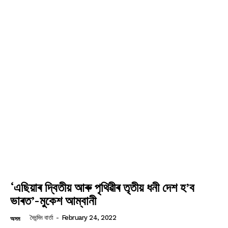
‘এছিয়াৰ দ্বিতীয় আৰু পৃথিৱীৰ তৃতীয় ধনী দেশ হ’ব
ভাৰত’-মুকেশ আম্বানী
দৈনন্দিন বাৰ্তা
-
February 24, 2022
অসম