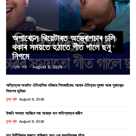
অপাৰেচন থিয়েটাৰত অস্ত্ৰোপচাৰ চলি
থকাৰ সময়তে হঠাতে গীত গালে ছনু
নিগমে
দৈনন্দিন বাৰ্তা
-
August 9, 2026
অস্তিত্বৰ সংকটত ঐতিহাসিক দৰিকাৰ শিলৰসাঁকোঃ আমাৰ ঐতিহ্যৰ সুৰক্ষা আৰু পুৰাতত্ত্ব
বিভাগৰ ভূমিকা
মুখ্য-পৃষ্ঠা
August 9, 2026
উজনি অসমত আজিৰে পৰা আৰম্ভ বান ক্ষতিগ্ৰস্তৰ জৰীপ
মুখ্য-পৃষ্ঠা
August 9, 2026
বান বিভীষিকাৰ মাজতে নাজিৰাত আন এক হৃদয়বিদাৰক ঘটনা