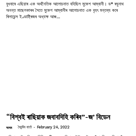
বুধবাৰে এছিয়াৰ এক অৰ্থনৈতিক আলোচনাত বহিছিল মুকেশ আম্বানী। ড° ৰঘুনাথ
অনন্ত মাছেলকাৰৰ সৈতে মুকেশ আম্বানীৰ আলোচনাত এক বৃহৎ মন্তব্য কৰে
ৰিলায়েন্স ইণ্ডাষ্ট্ৰিজৰ অধ্যক্ষ আৰু...
“বিশ্বই ৰাছিয়াক জবাবদিহি কৰিব”-জ’ বিডেন
দৈনন্দিন বাৰ্তা
-
February 24, 2022
অসম