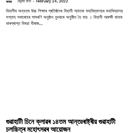
দৈনন্দিন বাৰ্তা
-
February 24, 2022
অসম
বিহালীৰ অন্যতম উচ্চ শিক্ষাৰ প্ৰতিষ্ঠানৰ বিহালী স্নাতক মহাবিদ্যালয়ৰ মহাবিদ্যালয়
সপ্তাহ সমাৰোহৰ সামৰণি অনুষ্ঠান বুধবাৰে অনুষ্ঠিত হৈ যায় । বিহালী আৰক্ষী থানাৰ
ভাৰপ্ৰাপ্ত বিষয়া ধীৰাজ...
গুৱাহাটী চিনে ক্লাৱৰ ১৪তম আন্তঃৰাষ্ট্ৰীয় গুৱাহাটী
চলচ্চিত্ৰ মহোৎসৱৰ আয়োজন