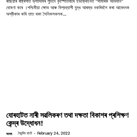
ৰাছিয়াৰ ৰাষ্ট্ৰপতি ভ্লাদিমিৰ পুটিনে বৃহস্পতিবাৰে ইউক্ৰেইনত "সামৰিক অভিযান"
ঘোষণা কৰে ।পশ্চিমীয়া ক্ষোভ আৰু বিশ্বব্যাপী যুদ্ধ আৰম্ভ নকৰিবলৈ কৰা আবেদনক
অস্বীকাৰ কৰি তাত থকা সৈনিকসকলক...
যোৰহাটত নাৰী সৱলিকৰণ তথা দক্ষতা বিকাশৰ প্ৰশিক্ষণ
কেন্দ্ৰ উদ্ধোধন!
দৈনন্দিন বাৰ্তা
-
February 24, 2022
অসম