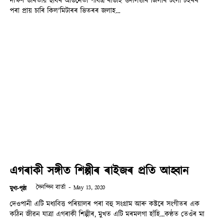
দক্ষিণ ভাৰতীয় ছবিৰ অভিনেতা পবিত্ৰ ৰাভাই ওদালগুৰি জিলাৰ টংলা চহৰৰ
পৰা প্ৰায় চাৰি কিল'মিটাৰৰ ভিতৰৰ জলাহ...
এগৰাকী সঙ্গীত শিল্পীৰ ৰাইজৰ প্ৰতি আহ্বান
দৈনন্দিন বাৰ্তা
-
May 13, 2020
মুখ্য-পৃষ্ঠা
দেওপানী এটি মধ্যবিত্ত পৰিয়ালৰ পৰা বহু সংগ্ৰাম আৰু কষ্টৰে সংগীতৰ এক
কঠিন জীৱন যাত্ৰা এগৰাকী শিল্পীৰ, মুখত এটি মৰমলগা হাঁহি...কণ্ঠত তেওঁৰ মা