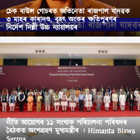
চেক বাউন্স গোচৰত অভিনেতা ৰাজপাল যাদৱক
৩ মাহৰ কাৰাদণ্ড, বৃহৎ অংকৰ ক্ষতিপূৰণৰ
নিৰ্দেশ দিল্লী উচ্চ ন্যায়ালয়ৰ
নীতি আয়োগৰ ১১ সংখ্যক পৰিচালনা পৰিষদৰ
বৈঠকত অংশগ্ৰহণ মুখ্যমন্ত্ৰীৰ । Himanta Biswa
Sarma