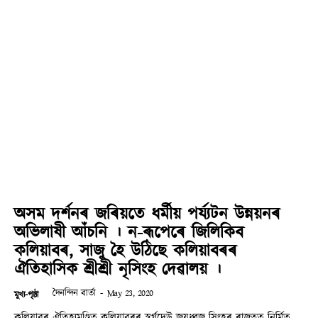
অসম দৰ্শনৰ জৰিয়তে ধৰ্মীয় পৰ্য‍্যটন উন্নয়নৰ
অভিলাষী আঁচনি । ন-ৰূপেৰে জিলিকিব
কলিয়াবৰ, সাজু হৈ উঠিছে কলিয়াবৰৰ
ঐতিহাসিক শ্ৰীশ্ৰী নৃসিংহ দেৱালয় ।
দৈনন্দিন বাৰ্তা
-
May 23, 2020
মুখ্য-পৃষ্ঠা
কলিয়াবৰ ঐতিহ‍্যমণ্ডিত কলিয়াবৰৰ স্বৰ্গদেউ জয়ধ্বজ সিংহৰ ৰাজত্বত নিৰ্মিত