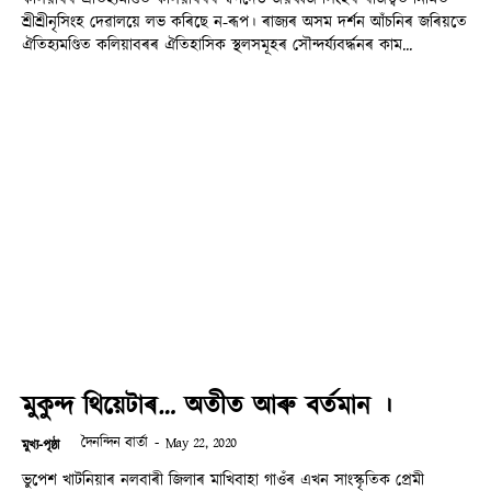
শ্ৰীশ্ৰীনৃসিংহ দেৱালয়ে লভ কৰিছে ন-ৰূপ। ৰাজ‍্যৰ অসম দৰ্শন আঁচনিৰ জৰিয়তে
ঐতিহ‍্যমণ্ডিত কলিয়াবৰৰ ঐতিহাসিক স্থলসমূহৰ সৌন্দৰ্য‍্যবৰ্দ্ধনৰ কাম...
মুকুন্দ থিয়েটাৰ… অতীত আৰু বৰ্তমান ।
দৈনন্দিন বাৰ্তা
-
May 22, 2020
মুখ্য-পৃষ্ঠা
ভুপেশ খাটনিয়াৰ নলবাৰী জিলাৰ মাখিবাহা গাওঁৰ এখন সাংস্কৃতিক প্ৰেমী