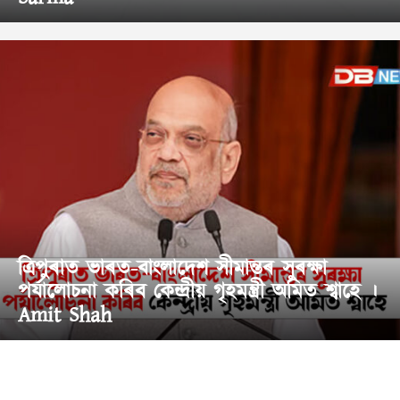
ত্ৰিপুৰাত ভাৰত-বাংলাদেশ সীমান্তৰ সুৰক্ষা
পৰ্যালোচনা কৰিব কেন্দ্ৰীয় গৃহমন্ত্ৰী অমিত শ্বাহে ।
Amit Shah