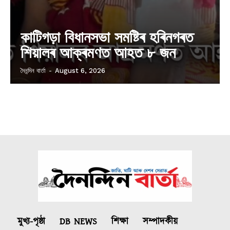
কাটিগড়া বিধানসভা সমষ্টিৰ হৰিনগৰত
শিয়ালৰ আক্ৰমণত আহত ৮ জন
দৈনন্দিন বাৰ্তা
-
August 6, 2026
মুখ্য-পৃষ্ঠা
DB NEWS
শিক্ষা
সম্পাদকীয়