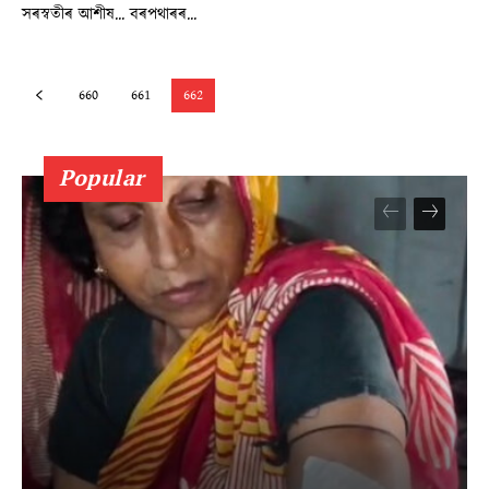
সৰস্বতীৰ আশীষ... বৰপথাৰৰ...
660
661
662
Popular