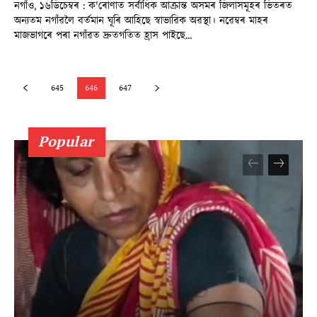
নগাঁও, ১৬ডিচেম্বৰ : ক'ৰোণাত সৰ্বাধিক আক্ৰান্ত অসমৰ জিলাসমূহৰ ভিতৰত
অন্যতম নগাঁৱলৈ বৰ্তমান ঘূৰি আহিছে স্বাভাৱিক অৱস্থা। নৱেম্বৰ মাহৰ
মাজভাগৰে পৰা নগাঁৱত দ্ৰুতগতিত হ্ৰাস পাইছে...
645
646
647
Popular