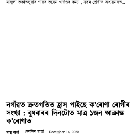
মাজুলী ভকতিদুৱাৰ গাঁৱৰ ভবেন খাউণ্ডৰ কন্যা , নৱম শ্ৰেণীত অধ্যয়নৰত...
নগাঁৱত দ্ৰুতগতিত হ্ৰাস পাইছে ক’ৰোণা ৰোগীৰ
সংখ্যা : বুধবাৰৰ দিনটোত মাত্ৰ ১জন আক্ৰান্ত
ক’ৰোণাত
দৈনন্দিন বাৰ্তা
-
December 16, 2020
স্বাস্থ্য বাৰ্তা