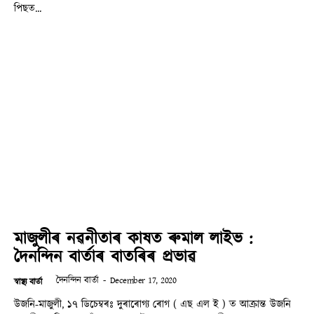
পিছত...
মাজুলীৰ নৱনীতাৰ কাষত ৰুমাল লাইভ :
দৈনন্দিন বাৰ্তাৰ বাতৰিৰ প্ৰভাৱ
দৈনন্দিন বাৰ্তা
-
December 17, 2020
স্বাস্থ্য বাৰ্তা
উজনি-মাজুলী, ১৭ ডিচেম্বৰঃ দুৰাৰোগ্য ৰোগ ( এছ এল ই ) ত আক্ৰান্ত উজনি