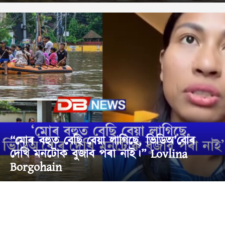
“মোৰ বহুত বেছি বেয়া লাগিছে, ভিডিঅ’বোৰ
দেখি মনটোক বুজাব পৰা নাই।” Lovlina
Borgohain