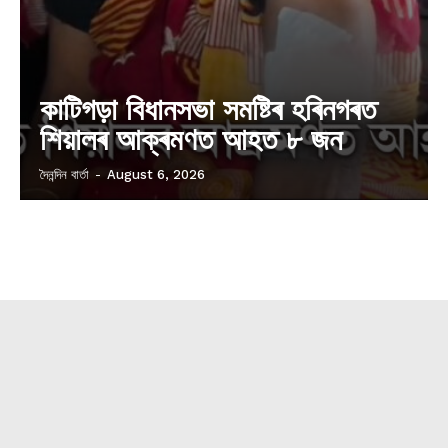
কাটিগড়া বিধানসভা সমষ্টিৰ হৰিনগৰত
শিয়ালৰ আক্ৰমণত আহত ৮ জন
দৈনন্দিন বাৰ্তা
-
August 6, 2026