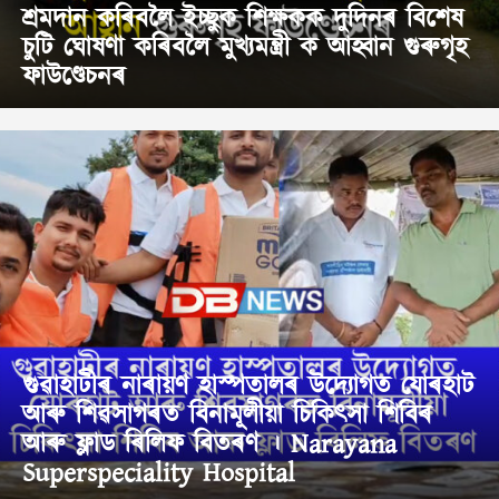
শ্ৰমদান কৰিবলৈ ইচ্ছুক শিক্ষকক দুদিনৰ বিশেষ
চুটি ঘোষণা কৰিবলৈ মুখ্যমন্ত্ৰী ক আহ্বান গুৰুগৃহ
ফাউণ্ডেচনৰ
গুৱাহাটীৰ নাৰায়ণ হাস্পতালৰ উদ্যোগত যোৰহাট
আৰু শিৱসাগৰত বিনামূলীয়া চিকিৎসা শিবিৰ
আৰু ফ্লাড ৰিলিফ বিতৰণ । Narayana
Superspeciality Hospital