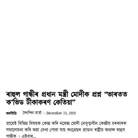
ৰাহুল গান্ধীৰ প্ৰধান মন্ত্ৰী মোদীক প্ৰশ্ন “ভাৰতত
ক’ভিড টীকাকৰণ কেতিয়া”
দৈনন্দিন বাৰ্তা
-
December 23, 2020
অৰ্থনীতি
প্ৰায়েই বিভিন্ন বিষয়ক কেন্দ্ৰ কৰি নৰেন্দ্ৰ মোদী নেতৃত্বাধীন কেন্দ্ৰীয় চৰকাৰক
সমালোচনা কৰি অহা দেখা পোৱা যায় কংগ্ৰেছৰ প্ৰাক্তন ৰাষ্ট্ৰীয় অধ্যক্ষ ৰাহুল
গান্ধীক । এইবাৰ...