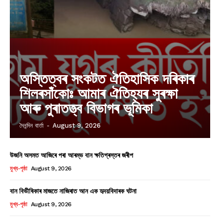
অস্তিত্বৰ সংকটত ঐতিহাসিক দৰিকাৰ
শিলৰসাঁকোঃ আমাৰ ঐতিহ্যৰ সুৰক্ষা
আৰু পুৰাতত্ত্ব বিভাগৰ ভূমিকা
দৈনন্দিন বাৰ্তা
-
August 9, 2026
উজনি অসমত আজিৰে পৰা আৰম্ভ বান ক্ষতিগ্ৰস্তৰ জৰীপ
মুখ্য-পৃষ্ঠা
August 9, 2026
বান বিভীষিকাৰ মাজতে নাজিৰাত আন এক হৃদয়বিদাৰক ঘটনা
মুখ্য-পৃষ্ঠা
August 9, 2026