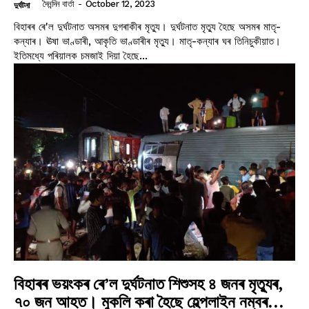
দৈনন্দিন বাৰ্তা
-
October 12, 2023
দুৰ্ঘটনা
বিহাৰৰ ৰে'ল দুৰ্ঘটনাত অসমৰ দুগৰাকীৰ মৃত্যু। দুৰ্ঘটনাত মৃত্যু হৈছে অসমৰ মাতৃ-
কন্যাৰ। ঊষা ভাণ্ডাৰী, আকৃতি ভাণ্ডাৰীৰ মৃত্যু। মাতৃ-কন্যাৰ ঘৰ তিনিচুকীয়াত।
ইতিমধ্যে পৰিয়ালক চমজাই দিয়া হৈছে...
বিহাৰৰ ভয়ংকৰ ৰে’ল দুৰ্ঘটনাত শিশুসহ ৪ জনৰ মৃত্যুৰ,
৭০ জন আহত। মুকলি কৰা হৈছে হেল্পলাইন নম্বৰ…