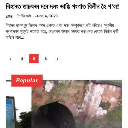
বিহাৰত তাচঘৰৰ দৰে দলং ভাঙি গংগাত বিলীন হৈ গ’ল!
দৈনন্দিন বাৰ্তা
-
June 4, 2023
দুৰ্ঘটনা
বিহাৰৰ ভাগলপুৰ জিলাৰ গঙ্গাৰ ওপৰত এখন দলং সম্পূৰ্ণৰূপে খহি পৰিছে। স্থানীয়
প্ৰশাসনৰ সূত্ৰই জনোৱা মতে, দেওবাৰৰ ঘটনাৰ সময়ত দলংখনত কোনো নিৰ্মাণ কৰ্মী
নাছিল বাবে...
4
5
6
Popular