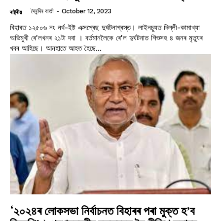
দৈনন্দিন বাৰ্তা
-
October 12, 2023
ৰাষ্ট্ৰীয়
বিহাৰত ১২৫০৬ নং নৰ্থ-ইষ্ট এক্সপ্ৰেছ দুৰ্ঘটনাগ্ৰস্ত। লাইনচ্যুত দিল্লী-কামাখ্যা
অভিমুখী ৰে'লখনৰ ২১টা দবা । বৰ্তমানলৈকে ৰে'ল দুৰ্ঘটনাত শিশুসহ ৪ জনৰ মৃত্যুৰ
খবৰ আহিছে। আনহাতে আহত হৈছে...
‘২০২৪ৰ লোকসভা নিৰ্বাচনত বিহাৰৰ পৰা মুক্ত হ’ব