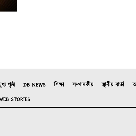
ুখ্য-পৃষ্ঠা
DB NEWS
শিক্ষা
সম্পাদকীয়
স্থানীয় বাৰ্তা
আ
WEB STORIES