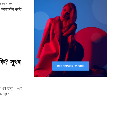
বসবাস কৰা
উৰাবাতৰিৰ প্ৰতি
কি? সুখৰ
ছে এই তথ্য। এই
লৰ সুখত