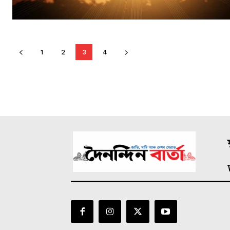
1
2
3
4
ম