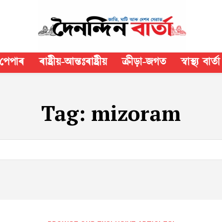
পেপাৰ
ৰাষ্ট্ৰীয়-আন্তঃৰাষ্ট্ৰীয়
ক্রীড়া-জগত
স্বাস্থ্য বাৰ্তা
Tag:
mizoram