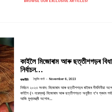
BROWSE OUR EXCLUSIVE ARTICLES!
কাইলৈ ​​মিজোৰাম আৰু ছত্তীশগড়ৰ বিধ
নিৰ্বাচন…
দৈনন্দিন বাৰ্তা
-
November 6, 2023
ৰাজনীতি
নিৰ্বাচন ২০২৩ সংবাদ: মিজোৰাম আৰু ছত্তীশগড়ৰ ৰাইজৰ দীৰ্ঘদিনীয়া অপ
কাইলৈ (৭ নৱেম্বৰ) মিজোৰাম আৰু ছত্তীশগড়ত অনুষ্ঠিত হ’ব প্ৰথম পৰ্য
আজি মুখ্যমন্ত্ৰী অশোক...