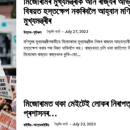
মিজোৰামৰ মুখ্যমন্ত্ৰীক আন ৰাজ্যৰ আভ
বিষয়ত হস্তক্ষেপ নকৰিবলৈ আহ্বান মণি
মুখ্যমন্ত্ৰীৰ
দৈনন্দিন বাৰ্তা
-
July 27, 2023
উত্তৰ-পূৰ্বাঞ্চল
মণিপুৰৰ মুখ্যমন্ত্ৰীগৰাকীয়ে মিজোৰামৰ মুখ্যমন্ত্ৰীক নিজৰ ৰাজ্যৰ আভ্যন্তৰ
হস্তক্ষেপ কৰাৰ পৰা বিৰত থাকিবলৈ কয়। ৰাজ্যখনত চলি থকা জাতিগত হিংসাৰ সময়ত
মিজোৰাম ৰাজ্যত ৰাজ্যখনৰ কুকি-জো...
মিজোৰামত থকা মেইটেই লোকৰ নিৰাপত্তা
প্ৰশাসনৰ…
দৈনন্দিন বাৰ্তা
-
July 23, 2023
ৰাষ্ট্ৰীয়-আন্তঃৰাষ্ট্ৰীয়