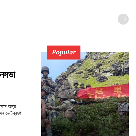
Popular
ানসভা
েক্ষাৰ অন্ত।
ায়ৰ ভোটগ্ৰহণ।