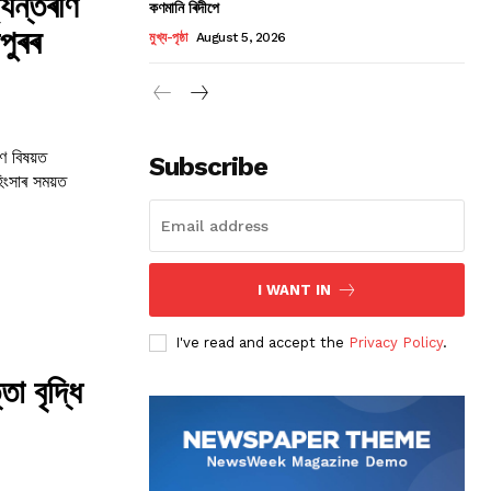
্যন্তৰীণ
কণমানি ৰিদীপে
পুৰৰ
মুখ্য-পৃষ্ঠা
August 5, 2026
ীণ বিষয়ত
Subscribe
I WANT IN
I've read and accept the
Privacy Policy
.
 বৃদ্ধি