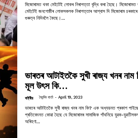
মিজোৰামত থকা মেইটেই লোকৰ নিৰাপত্তা বৃদ্ধি কৰা হৈছে। মিজোৰামত 
মেইটেই জনগোষ্ঠীৰ লোকসকলক নিৰাপত্তাৰ আশ্বাস দি মিজোৰাম চৰকাৰে 
গুৰুত্ব নিদিবলৈ কৈছে।...
ভাৰতৰ আটাইতকৈ সুখী ৰাজ্য খনৰ নাম 
মূল উৎস কি…
দৈনন্দিন বাৰ্তা
-
April 19, 2023
ৰাষ্ট্ৰীয়
ভাৰতৰ আটাইতকৈ সুখী ৰাজ্য খনৰ নাম কি? এক অধ্যয়নত প্ৰকাশ পাই
প্ৰতিবেদনত কোৱা হৈছে যে মিজোৰামৰ সামাজিক গাঁথনিয়ে যুৱক-যুৱতীসক
অৰিহণা...