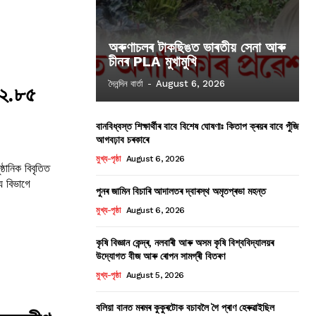
অৰুণাচলৰ টাকছিঙত ভাৰতীয় সেনা আৰু
চীনৰ PLA মুখামুখি
দৈনন্দিন বাৰ্তা
-
August 6, 2026
৫২.৮৫
বানবিধ্বস্ত শিক্ষাৰ্থীৰ বাবে বিশেষ ঘোষণাঃ কিতাপ ক্ৰয়ৰ বাবে পুঁজি
আগবঢ়াব চৰকাৰে
মুখ্য-পৃষ্ঠা
August 6, 2026
য বিভাগে
পুনৰ জামিন বিচাৰি আদালতৰ দ্বাৰস্থ অমৃতপ্ৰভা মহন্ত
মুখ্য-পৃষ্ঠা
August 6, 2026
কৃষি বিজ্ঞান কেন্দ্ৰ, নলবাৰী আৰু অসম কৃষি বিশ্ববিদ্যালয়ৰ
উদ্যোগত বীজ আৰু ৰোপন সামগ্ৰী বিতৰণ
মুখ্য-পৃষ্ঠা
August 5, 2026
বলিয়া বানত মৰমৰ কুকুৰটোক বচাবলৈ গৈ প্ৰাণ হেৰুৱাইছিল