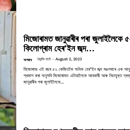
মিজোৰামত জানুৱাৰীৰ পৰা জুলাইলৈকে 
কিলোগ্ৰাম হেৰ’ইন জব্দ…
দৈনন্দিন বাৰ্তা
-
August 2, 2023
অপৰাধ
মিজোৰামঃ এই বছৰ ৫২ কেজিতকৈ অধিক হেৰ’ইন জব্দ মঙলবাৰে এক আনুষ্ঠানিক বিবৃতিত
প্ৰকাশ কৰা অনুসৰি মিজোৰামত এতিয়ালৈকে আবকাৰী আৰু নিচাযুক্ত দ্ৰব্
জানুৱাৰীৰ পৰা জুলাইলৈকে...